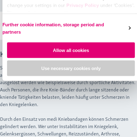
change your settings in our
Privacy Policy
under ‘Cookies’.
Please select your own setting:
protect.Genu®
Kniebandage
Further cookie information, storage period and
partners
Allow all cookies
Kniebandagen stabilisieren das Kniegelenk
Schmerzen im und am Knie treten häufig durch große Belastungen
Use necessary cookies only
auf. Diese können durch monotone Bewegungsabläufe genauso
ausgelöst werden wie beispielsweise durch sportliche Aktivitäten.
Auch Personen, die ihre Knie-Bänder durch lange sitzende oder
kniende Tätigkeiten belasten, leiden häufig unter Schmerzen in
den Kniegelenken.
Durch den Einsatz von medi Kniebandagen können Schmerzen
gelindert werden. Wer unter Instabilitäten im Kniegelenk,
Gelenksergüssen, Schwellungen, Reizzuständen, Arthrose,