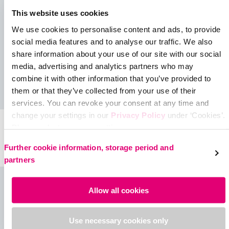
This website uses cookies
We use cookies to personalise content and ads, to provide
social media features and to analyse our traffic. We also
share information about your use of our site with our social
media, advertising and analytics partners who may
combine it with other information that you’ve provided to
them or that they’ve collected from your use of their
services. You can revoke your consent at any time and
change your settings in our
Privacy Policy
under ‘Cookies’.
Manumed® RFX
Please select your own setting:
Handgelenk- und
Manumed T
Unterarmorthese zur
Handgelenkorthese mit
Further cookie information, storage period and
Immobilisierung
Fingerfixierung
partners
Allow all cookies
Use necessary cookies only