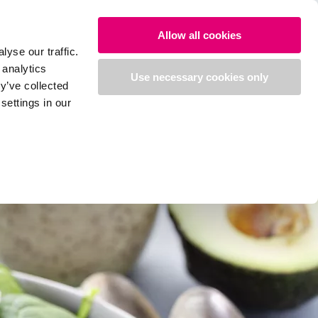
Allow all cookies
yse our traffic.
 analytics
Use necessary cookies only
y’ve collected
settings in our