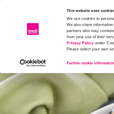
Patientenportal
Fachhandelsportal
This website uses cookie
We use cookies to personal
We also share information 
partners who may combine i
Produkte
Diagnose & Therapie
Gesundes Leben
Kon
from your use of their ser
Privacy Policy
under ‘Coo
Please select your own set
Diagnose & Therapie
Osteoporose
Ernährung
Further cookie informatio