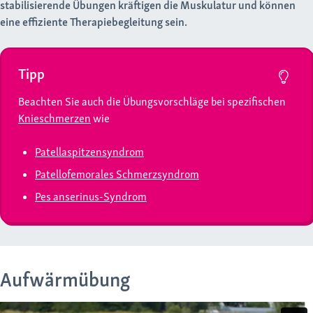
stabilisierende Übungen kräftigen die Muskulatur und können
eine effiziente Therapiebegleitung sein.
Tipp
Beachten Sie auch die Übungsvorschläge bei spezifischen
Knieschmerzen
wie
Patellaspitzensyndrom
Patellofemorales Schmerzsyndrom
Pes anserinus-Syndrom
Aufwärmübung