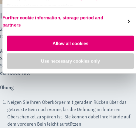
Please select your own setting:
Ischios-Dehnung
Further cookie information, storage period and
partners
Ziel
Dehnung der hinteren Oberschenkelmuskulatur
Allow all cookies
Ausgangsposition
Stellen Sie sich hüftbreit auf. Beugen Sie ein Bein leicht, strecken
Use necessary cookies only
Sie das andere Bein nach vorne und setzen Sie dabei die Ferse auf
dem Boden ab.
Übung
Neigen Sie Ihren Oberkörper mit geradem Rücken über das
getreckte Bein nach vorne, bis die Dehnung im hinteren
Oberschenkel zu spüren ist. Sie können dabei ihre Hände auf
dem vorderen Bein leicht aufstützen.