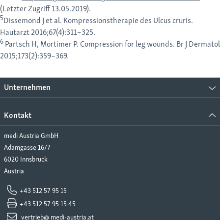
(Letzter Zugriff 13.05.2019).
5
Dissemond J et al. Kompressionstherapie des Ulcus cruris.
Hautarzt 2016;67(4):311–325.
6
Partsch H, Mortimer P. Compression for leg wounds. Br J Dermatol
2015;173(2):359–369.
Unternehmen
Kontakt
medi Austria GmbH
Adamgasse 16/7
6020 Innsbruck
Austria
+43 512 57 95 15
+43 512 57 95 15 45
vertrieb@ medi-austria.at