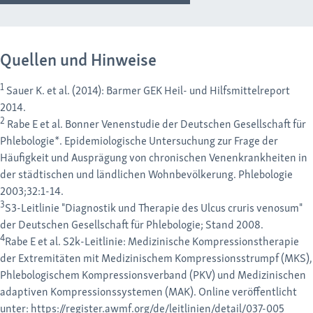
Quellen und Hinweise
1
Sauer K. et al. (2014): Barmer GEK Heil- und Hilfsmittelreport
2014.
2
Rabe E et al. Bonner Venenstudie der Deutschen Gesellschaft für
Phlebologie*. Epidemiologische Untersuchung zur Frage der
Häuﬁgkeit und Ausprägung von chronischen Venenkrankheiten in
der städtischen und ländlichen Wohnbevölkerung. Phlebologie
2003;32:1-14.
3
S3-Leitlinie "Diagnostik und Therapie des Ulcus cruris venosum"
der Deutschen Gesellschaft für Phlebologie; Stand 2008.
4
Rabe E et al. S2k-Leitlinie: Medizinische Kompressionstherapie
der Extremitäten mit Medizinischem Kompressionsstrumpf (MKS),
Phlebologischem Kompressionsverband (PKV) und Medizinischen
adaptiven Kompressionssystemen (MAK). Online veröffentlicht
unter:
https://register.awmf.org/de/leitlinien/detail/037-005