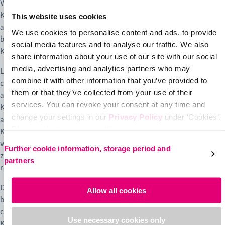
Wundbehandlung mit Medikamenten und Salben,
Kompressionstherapie mit medizinischen adaptiven, also
This website uses cookies
anpassbaren Kompressionssystemen (MAK) zur Entstauung bei
We use cookies to personalise content and ads, to provide
begleitenden Ödemen oder medizinischen
social media features and to analyse our traffic. We also
Kompressionsstrümpfen (MKS) sowie Venenoperationen.
share information about your use of our site with our social
media, advertising and analytics partners who may
Laut der neuen S2k-Leitlinie Diagnostik und Therapie des Ulcus
combine it with other information that you’ve provided to
3
cruris venosum
liegt bei einem Ulcus cruris venosum häufig eine
them or that they’ve collected from your use of their
arterielle Begleiterkrankung (Durchblutungsstörung) vor. Dies hat
services. You can revoke your consent at any time and
Konsequenzen für die medizinische Kompressionstherapie, vor
change your settings in our
Privacy Policy
under ‘Cookies’.
allem in Bezug auf die Wahl der Kompressionsmaterialien und den
Please select your own setting:
Kompressionsdruck. Die Autor:innen der Leitlinie empfehlen auf
weniger elastische beziehungsweise unelastische Materialien
Further cookie information, storage period and
zurückzugreifen und gegebenenfalls den Kompressionsdruck zu
partners
3
reduzieren.
Das medi Therapiekonzept zur Behandlung offener Wunden
Allow all cookies
basiert auf den deutschen Leitlinien zur Behandlung des Ulcus
3
cruris venosum
sowie zur „Medizinischen
Use necessary cookies only
4
Kompressionstherapie“
: Effektive Produkte sind auf die einzelnen