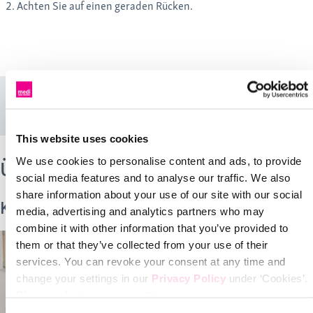
Achten Sie auf einen geraden Rücken.
This website uses cookies
We use cookies to personalise content and ads, to provide
Übungen für den unteren Rücken
social media features and to analyse our traffic. We also
share information about your use of our site with our social
Kräftigungsübungen
media, advertising and analytics partners who may
combine it with other information that you’ve provided to
them or that they’ve collected from your use of their
services. You can revoke your consent at any time and
change your settings in our
Privacy Policy
under ‘Cookies’.
Please select your own setting: