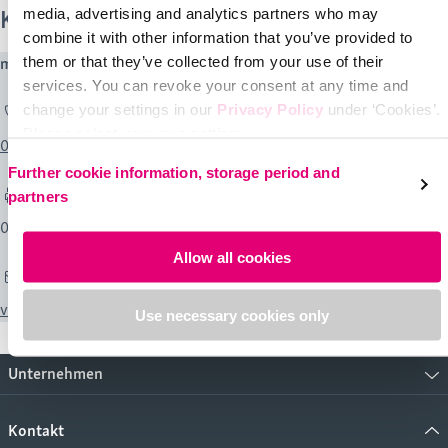
Kontakt
media, advertising and analytics partners who may
combine it with other information that you’ve provided to
them or that they’ve collected from your use of their
medi Service-Center
services. You can revoke your consent at any time and
change your settings in our
Privacy Policy
under ‘Cookies’.
Please select your own setting:
0043 / 512 57 95 15
Further cookie information, storage period and
partners
0043 / 512 57 95 15 45
Allow all cookies
vertrieb@medi-austria.at
Use necessary cookies only
Unternehmen
Kontakt