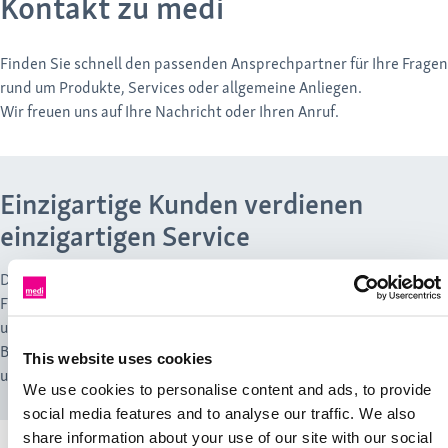
Kontakt zu medi
Finden Sie schnell den passenden Ansprechpartner für Ihre Fragen
rund um Produkte, Services oder allgemeine Anliegen.
Wir freuen uns auf Ihre Nachricht oder Ihren Anruf.
Einzigartige Kunden verdienen
einzigartigen Service
Das medi Service-Center garantiert kompetente Information,
Freundlichkeit, Flexibilität, schnelle und zuverlässige Lieferungen
und kulante Reklamationsregelungen. Bei Fragen zu Produkten,
Bestellungen oder für Beratungen nutzen Sie bitte das Fachwissen
This website uses cookies
unserer einzelnen Servicebereiche.
We use cookies to personalise content and ads, to provide
social media features and to analyse our traffic. We also
share information about your use of our site with our social