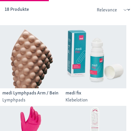
18 Produkte
medi Lymphpads Arm / Bein
medi fix
Lymphpads
Klebelotion