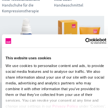
Handschuhe für die
Handwaschmittel
Kompressionstherapie
This website uses cookies
We use cookies to personalise content and ads, to provide
medi spot ex
social media features and to analyse our traffic. We also
medi day
Fleckenentferner
share information about your use of our site with our social
Pflegegel für den Tag
media, advertising and analytics partners who may
combine it with other information that you’ve provided to
them or that they’ve collected from your use of their
services. You can revoke your consent at any time and
change your settings in our
Privacy Policy
under ‘Cookies’.