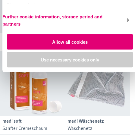
Please select your own setting:
Further cookie information, storage period and
partners
medi fresh
medi night
Allow all cookies
Kühlendes Spray
Pflegecreme für die Nacht
Use necessary cookies only
medi soft
medi Wäschenetz
Sanfter Cremeschaum
Wäschenetz