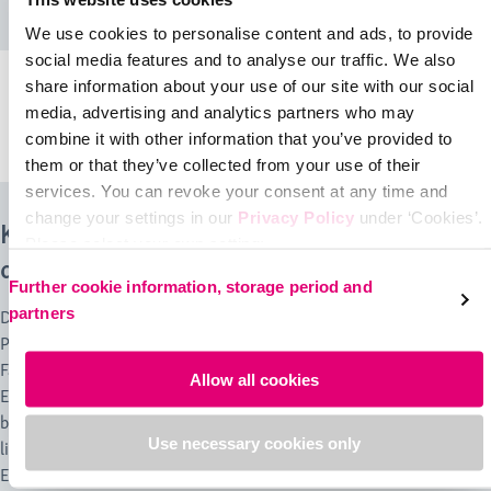
We use cookies to personalise content and ads, to provide
social media features and to analyse our traffic. We also
share information about your use of our site with our social
lipomed bra/belt
medi Posture plus force
media, advertising and analytics partners who may
Multifunktionaler BH
Shirt zur Haltungskorrektur
combine it with other information that you’ve provided to
them or that they’ve collected from your use of their
services. You can revoke your consent at any time and
change your settings in our
Privacy Policy
under ‘Cookies’.
Kompressionsbekleidung von medi kann
Please select your own setting:
den Heilungsprozess unterstützen
Further cookie information, storage period and
partners
Die Auswahl der richtigen Größe von lipomed muss anhand der
Patientenabmessungen vom Arzt oder durch entsprechendes
Fachpersonal vorgenommen werden. Je nach Art und Umfang des
Allow all cookies
Eingriffs bestimmt der Arzt die notwendige Tragdauer. In der Regel
beträgt sie etwa vier Wochen. Moderne Kompressionsmieder wie
Use necessary cookies only
lipomed erfüllen in vollem Umfang die medizinischen
Erfordernisse. medi bietet je nach Eingriff Kompressionshosen