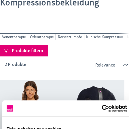
Kompressionsbekleidung
Venentherapie
Ödemtherapie
Reisestrümpfe
Klinische Kompression
K
Produkte filtern
2 Produkte
This website uses cookies