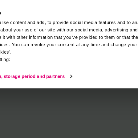
s
ise content and ads, to provide social media features and to anal
about your use of our site with our social media, advertising and
t with other information that you’ve provided to them or that the
takt
vices. You can revoke your consent at any time and change your 
kies’.
ting:
hmerzen
n, storage period and partners