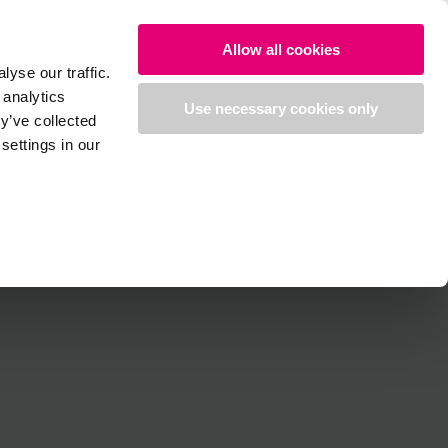
Allow all cookies
yse our traffic.
 analytics
Use necessary cookies only
y’ve collected
settings in our