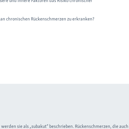
ßere und innere Faktoren das Risiko chronischer
o, an chronischen Rückenschmerzen zu erkranken?
, werden sie als „subakut“ beschrieben. Rückenschmerzen, die auch