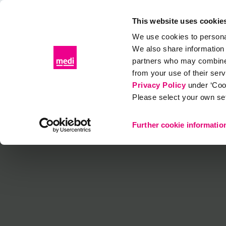
Patientenportal
Fachhandelsportal
This website uses cookie
We use cookies to personal
We also share information 
partners who may combine i
Produkte
Diagnose & Therapie
Gesundes Leben
Kon
from your use of their ser
Privacy Policy
under ‘Coo
Please select your own set
Diagnose & Therapie
Rückenbeschwerden
Rückensc
Further cookie informatio