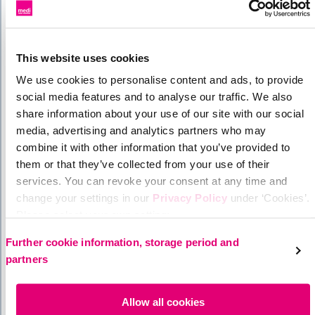
Kontrollieren Sie regelmäßig Ihre Beine und Füße
hinsichtlich Hautreizungen und Wunden.
Zögern Sie nicht, sich sofort ärztlich untersuchen zu
lassen, wenn Verletzungen, Fehlstellungen oder
This website uses cookies
Empfindungsstörungen an Ihren Füßen auftreten.
We use cookies to personalise content and ads, to provide
Tragen Sie passende Schuhe und sorgen Sie in
social media features and to analyse our traffic. We also
Absprache mit Ärzt:innen oder Fachhandel für die
share information about your use of our site with our social
richtige Versorgung mit speziellen Einlagen.
media, advertising and analytics partners who may
combine it with other information that you’ve provided to
Gehen Sie regelmäßig zur medizinischen Fußpflege.
them or that they’ve collected from your use of their
Achten Sie bei der Nagelpflege darauf, dass Sie weder
services. You can revoke your consent at any time and
Nagelbett noch Haut verletzen.
change your settings in our
Privacy Policy
under ‘Cookies’.
Unterstützen Sie Ihre trockene Haut mit einer
Please select your own setting:
Feuchtigkeitscreme.
Further cookie information, storage period and
Vermeiden Sie Einschnürungen durch Strümpfe, vor
partners
allem wenn Sie medizinische Kompressionsstrümpfe
aufgrund einer Venenerkrankung tragen.
Allow all cookies
Schützen Sie Ihre Füße vor Infektionen und gehen Sie