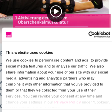
Bein strecken
This website uses cookies
We use cookies to personalise content and ads, to provide
Ziel
social media features and to analyse our traffic. We also
Aktivierung der vorderen Oberschenkelmuskulatur.
share information about your use of our site with our social
media, advertising and analytics partners who may
Ausgangsposition
combine it with other information that you’ve provided to
Legen Sie sich auf den Rücken und stützen Sie sich auf die
them or that they’ve collected from your use of their
Unterarme. Beide Beine liegen in gestreckter Position.
services. You can revoke your consent at any time and
change your settings in our
Privacy Policy
under ‘Cookies’.
Übung
Please select your own setting: