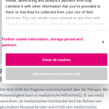
media, advertising and analytics partners who may
combine it with other information that you’ve provided to
them or that they’ve collected from your use of their
services. You can revoke your consent at any time and
change your settings in our
Privacy Policy
under ‘Cookies’.
Please select your own setting:
Further cookie information, storage period and
partners
Allow all cookies
Finden Sie einen geeigneten Arzt in
Use necessary cookies only
Ihrer Nähe
Der Arzt stellt die Diagnose und entscheidet über die Therapie. Bei
Notwendigkeit kann er medizinische Hilfsmittel (z. B. von medi)
verordnen. Im medizinischen Fachhandel wird der Patient von
geschultem Personal beraten und erhält sein medizinisches