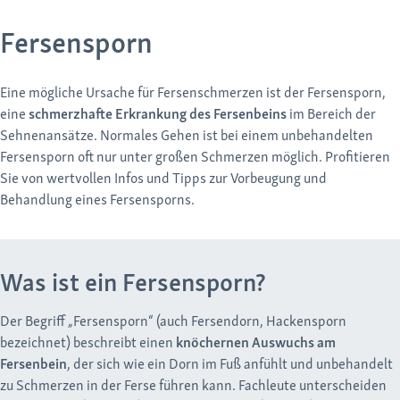
Fersensporn
Eine mögliche Ursache für Fersenschmerzen ist der Fersensporn,
eine
schmerzhafte Erkrankung des Fersenbeins
im Bereich der
Sehnenansätze. Normales Gehen ist bei einem unbehandelten
Fersensporn oft nur unter großen Schmerzen möglich. Profitieren
Sie von wertvollen Infos und Tipps zur Vorbeugung und
Behandlung eines Fersensporns.
Was ist ein Fersensporn?
Der Begriff „Fersensporn“ (auch Fersendorn, Hackensporn
bezeichnet) beschreibt einen
knöchernen Auswuchs am
Fersenbein
, der sich wie ein Dorn im Fuß anfühlt und unbehandelt
zu Schmerzen in der Ferse führen kann. Fachleute unterscheiden