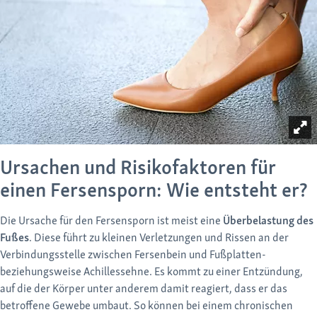
Ursachen und Risikofaktoren für
einen Fersensporn: Wie entsteht er?
Die Ursache für den Fersensporn ist meist eine
Überbelastung des
Fußes
. Diese führt zu kleinen Verletzungen und Rissen an der
Verbindungsstelle zwischen Fersenbein und Fußplatten-
beziehungsweise Achillessehne. Es kommt zu einer Entzündung,
auf die der Körper unter anderem damit reagiert, dass er das
betroffene Gewebe umbaut. So können bei einem chronischen