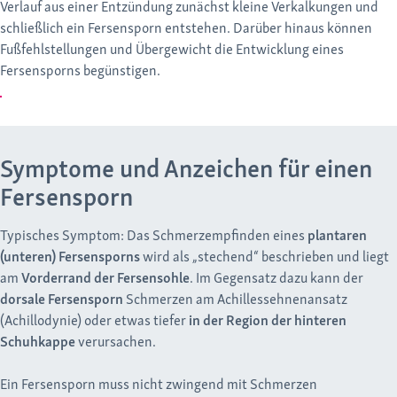
Verlauf aus einer Entzündung zunächst kleine Verkalkungen und
schließlich ein Fersensporn entstehen. Darüber hinaus können
Fußfehlstellungen und Übergewicht die Entwicklung eines
Fersensporns begünstigen.
Symptome und Anzeichen für einen
Fersensporn
Typisches Symptom: Das Schmerzempfinden eines
plantaren
(unteren) Fersensporns
wird als „stechend“ beschrieben und liegt
am
Vorderrand der Fersensohle
. Im Gegensatz dazu kann der
dorsale Fersensporn
Schmerzen am Achillessehnenansatz
(Achillodynie) oder etwas tiefer
in der Region der hinteren
Schuhkappe
verursachen.
Ein Fersensporn muss nicht zwingend mit Schmerzen