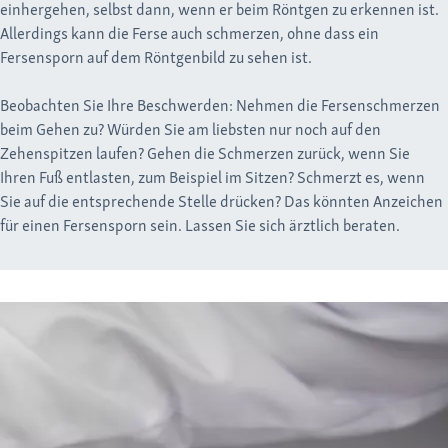
einhergehen, selbst dann, wenn er beim Röntgen zu erkennen ist.
Allerdings kann die Ferse auch schmerzen, ohne dass ein
Fersensporn auf dem Röntgenbild zu sehen ist.
Beobachten Sie Ihre Beschwerden: Nehmen die Fersenschmerzen
beim Gehen zu? Würden Sie am liebsten nur noch auf den
Zehenspitzen laufen? Gehen die Schmerzen zurück, wenn Sie
Ihren Fuß entlasten, zum Beispiel im Sitzen? Schmerzt es, wenn
Sie auf die entsprechende Stelle drücken? Das könnten Anzeichen
für einen Fersensporn sein. Lassen Sie sich ärztlich beraten.