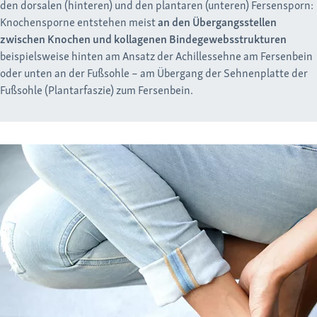
den dorsalen (hinteren) und den plantaren (unteren) Fersensporn:
Knochensporne entstehen meist
an den Übergangsstellen
zwischen Knochen und kollagenen Bindegewebsstrukturen
beispielsweise hinten am Ansatz der Achillessehne am Fersenbein
oder unten an der Fußsohle – am Übergang der Sehnenplatte der
Fußsohle (Plantarfaszie) zum Fersenbein.