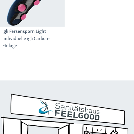
igli Fersensporn Light
Individuelle igli Carbon-
Einlage