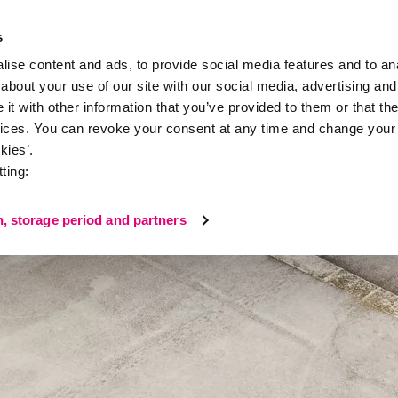
s
ise content and ads, to provide social media features and to anal
about your use of our site with our social media, advertising and
t with other information that you’ve provided to them or that the
takt
vices. You can revoke your consent at any time and change your 
kies’.
ting:
tellaspitzensyndrom
n, storage period and partners