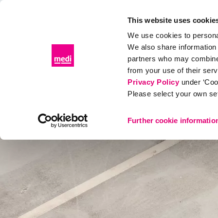
Patientenportal
Fachhandelsportal
This website uses cookie
We use cookies to personal
We also share information 
partners who may combine i
Produkte
Diagnose & Therapie
Gesundes Leben
Kon
from your use of their ser
Privacy Policy
under ‘Coo
Please select your own set
Diagnose & Therapie
Knieschmerzen
Übungen bei Pa
Further cookie informatio