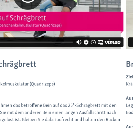
Schrägbrett
B
Zie
kelmuskulatur (Quadrizeps)
Krä
Aus
 nehmen das betroffene Bein auf das 25°-Schrägbrett mit den
Leg
ie mit dem anderen Bein einen langen Ausfallschritt nach
Bod
 gelöst ist. Bleiben Sie dabei aufrecht und halten den Rücken
Au