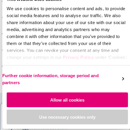
Außenbandriss oder -dehnung:
besonders das vordere
Außenband (ATFL) ist häufig betroffen.
We use cookies to personalise content and ads, to provide
social media features and to analyse our traffic. We also
Kapselzerrung oder -riss:
die Gelenkkapsel wird durch das
share information about your use of our site with our social
Umknicken überbeansprucht.
media, advertising and analytics partners who may
Knöcherne Verletzungen:
zum Beispiel Abrissfraktur am
combine it with other information that you’ve provided to
Außenknöchel oder Sprunggelenkfraktur.
them or that they’ve collected from your use of their
Knorpelschäden im Sprungbein (Talus):
durch den Druck beim
services. You can revoke your consent at any time and
Umknicken können auch Gelenkflächen verletzt werden.
change your settings in our
Privacy Policy
under ‘Cookies’.
Please select your own setting:
Verletzung der Syndesmose
: die Verbindung zwischen Schien-
und Wadenbein kann bei stärkeren Traumata mit betroffen
Further cookie information, storage period and
sein.
partners
Allow all cookies
Behandlungsmöglichkeiten: Therapie
Use necessary cookies only
nach Supinationstrauma und bei
Sprunggelenkdistorsion