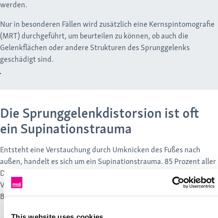
werden.
Nur in besonderen Fällen wird zusätzlich eine Kernspintomografie
(MRT) durchgeführt, um beurteilen zu können, ob auch die
Gelenkflächen oder andere Strukturen des Sprunggelenks
geschädigt sind.
Die Sprunggelenkdistorsion ist oft
ein Supinationstrauma
Entsteht eine Verstauchung durch Umknicken des Fußes nach
außen, handelt es sich um ein Supinationstrauma. 85 Prozent aller
Distorsionen ereignen sich als Supinationstrauma.1 Weitere
Verletzungen, die durch Umknicken entstehen können, sind zum
Beispiel:
This website uses cookies