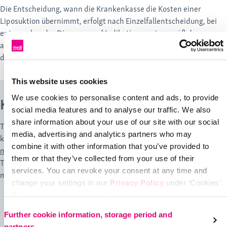
Die Entscheidung, wann die Krankenkasse die Kosten einer
Liposuktion übernimmt, erfolgt nach Einzelfallentscheidung, bei
entsprechender Diagnose und Indikation sowie gemäß der
aktuellen gesetzlichen Lage. Aktuell obliegt die Kostenübernahme
der individuellen Begründung der Ärzt:innen.
This website uses cookies
We use cookies to personalise content and ads, to provide
Kompressionsstrümpfe von medi
social media features and to analyse our traffic. We also
share information about your use of our site with our social
Thrombosen treten in der Regel einseitig auf. Die Symptome
media, advertising and analytics partners who may
können gering Bei der Nachbehandlung einer Liposuktion sind
combine it with other information that you’ve provided to
medizinische Kompressionsstrümpfe
ein wichtiger Teil der
them or that they’ve collected from your use of their
Therapie. Dafür kommen beispielsweise folgende Produkte von
services. You can revoke your consent at any time and
medi in Frage:
change your settings in our
Privacy Policy
under ‘Cookies’.
Please select your own setting:
Further cookie information, storage period and
partners