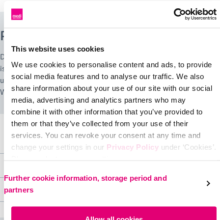
Patella-Korrektur-Soft Orthese
This website uses cookies
Die protect.PT soft ist eine PatellaKorrekturorthese. Das Produkt
We use cookies to personalise content and ads, to provide
ist ausschließlich zur orthetischen Versorgung des Knies bestimmt
social media features and to analyse our traffic. We also
und nur für den Gebrauch bei intakter Haut oder sachgemäßer
share information about your use of our site with our social
Wundversorgung einzusetzen.
media, advertising and analytics partners who may
combine it with other information that you’ve provided to
them or that they’ve collected from your use of their
services. You can revoke your consent at any time and
Produktvorteile & Ausstattungsmerkmale
change your settings in our
Privacy Policy
under ‘Cookies’.
Please select your own setting:
Zweckbestimmung & medizinische Informationen
Produktvorteile
Further cookie information, storage period and
Hergestellt aus elastischem, atmungsaktivem und
Material & Pflegehinweise
partners
Zweckbestimmung
feuchtigkeitstransportierendem D-Tex-Material
protect.PT soft ist eine Orthese zur Korrektur und/oder
Das anatomisch geformte Polster verhindert eine seitliche
Material
Entlastung des Femoropatellargelenks.
Allow all cookies