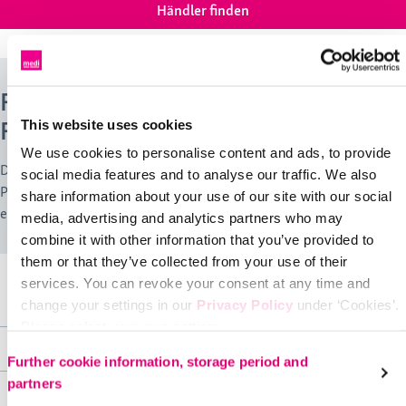
Händler finden
Fußorthese für Sprunggelenk- und
Fußverletzungen
This website uses cookies
We use cookies to personalise content and ads, to provide
Der protect.CAT Walker ist eine Unterschenkelorthese. Das
social media features and to analyse our traffic. We also
Produkt ist ausschließlich zur orthetischen Versorgung des Fußes
share information about your use of our site with our social
einzusetzen und nur für den Gebrauch bei intakter Haut bestimmt.
media, advertising and analytics partners who may
combine it with other information that you’ve provided to
them or that they’ve collected from your use of their
services. You can revoke your consent at any time and
Produktvorteile & Ausstattungsmerkmale
change your settings in our
Privacy Policy
under ‘Cookies’.
Please select your own setting:
Zweckbestimmung & medizinische Informationen
Produktvorteile
Further cookie information, storage period and
partners
Leichte Schalenbauweise und integriertes Luftsystem
Material &
Zweckbestimmung