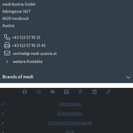
medi Austria GmbH
Adamgasse 16/7
Instabile Frakturen oder Frakturen des proximalen Schien-
6020 Innsbruck
oder Wadenbeines
Austria
+43 512 57 95 15
+43 512 57 95 15 45
vertrieb@ medi-austria.at
weitere Kontakte
Brands of medi
Impressum
Datenschutz
Datenschutzhinweise
AGB