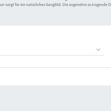
r sorgt für ein natürliches Gangbild. Die angenehm zu tragende Or
tellbarem ROM-Gelenk
sierung in einstellbaren Bewegungsumfängen.
rollsohle
ng mit Bewegungsbegrenzung in Gelenken der Unterschenkel-Fuß-Regio