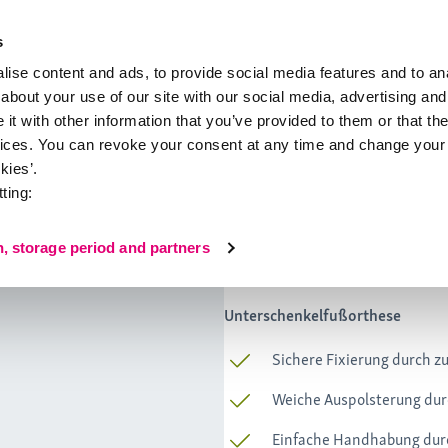
s
ise content and ads, to provide social media features and to anal
about your use of our site with our social media, advertising and
t with other information that you’ve provided to them or that the
takt
vices. You can revoke your consent at any time and change your 
kies’.
ting:
medi ROM Walker
n, storage period and partners
medi ROM Walk
Unterschenkelfußorthese
Sichere Fixierung durch z
Weiche Auspolsterung durc
Einfache Handhabung dur