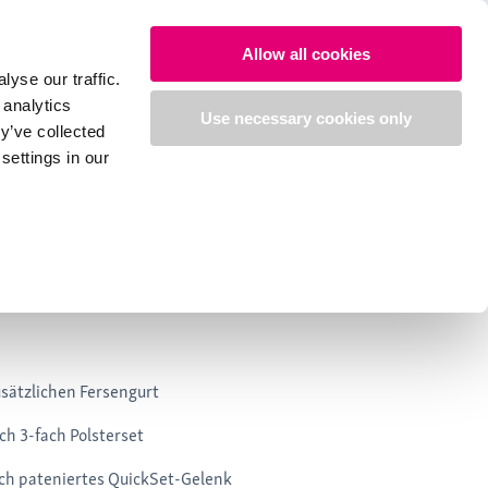
Allow all cookies
yse our traffic.
 analytics
Use necessary cookies only
y’ve collected
settings in our
er
usätzlichen Fersengurt
h 3-fach Polsterset
ch pateniertes QuickSet-Gelenk