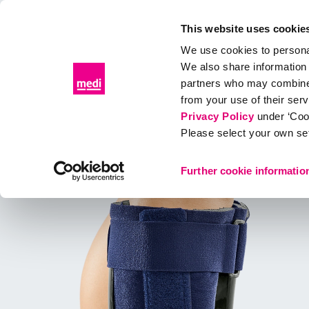
Patientenportal
Fachhandelsportal
This website uses cookie
We use cookies to personal
We also share information 
partners who may combine i
Produkte
Diagnose & Therapie
Gesundes Leben
Kon
from your use of their ser
Privacy Policy
under ‘Coo
Please select your own set
Produkte
Orthesen
Unterschenkelfußorthesen
Further cookie informatio