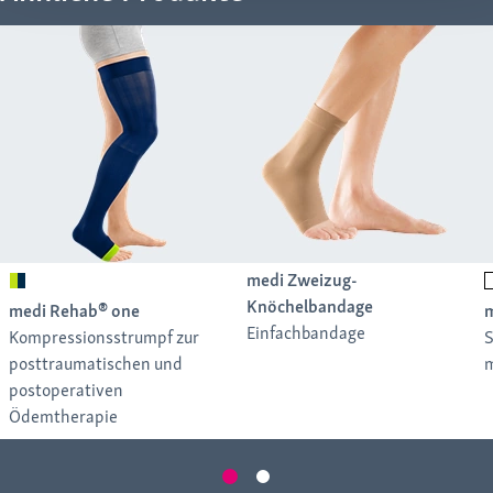
3D-Längsrippen erleichtern das korrekte Anlagen und
geben Sicherheit bei der Handhabung
Vorgeformte Ferse für eine leichte Positionierung und
einen verbesserten Sitz
Ausstattungsmerkmale
medi Zweizug-
Knöchelbandage
medi Rehab® one
m
Einfachbandage
Kompressionsstrumpf zur
S
posttraumatischen und
postoperativen
Ödemtherapie